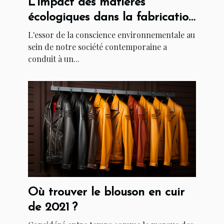
L'impact des matières
écologiques dans la fabrication
des sacs cabas originaux
L'essor de la conscience environnementale au
sein de notre société contemporaine a
conduit à un...
Où trouver le blouson en cuir
de 2021 ?