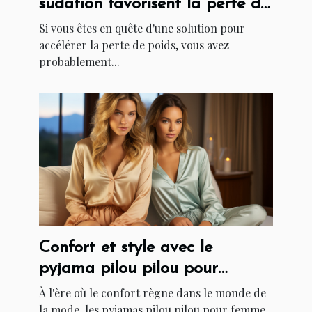
sudation favorisent la perte de
poids
Si vous êtes en quête d'une solution pour
accélérer la perte de poids, vous avez
probablement...
Confort et style avec le
pyjama pilou pilou pour
femme
À l'ère où le confort règne dans le monde de
la mode, les pyjamas pilou pilou pour femme