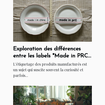
Exploration des différences
entre les labels "Made in PRC"
et "Made in China"
L'étiquetage des produits manufacturés est
un sujet qui suscite souvent la curiosité et
parfois...