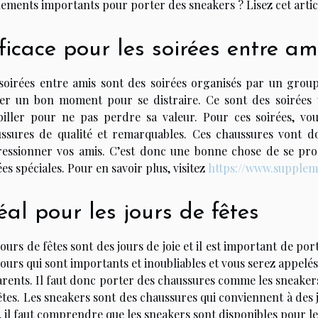
ements importants pour porter des sneakers ? Lisez cet article
ficace pour les soirées entre am
soirées entre amis sont des soirées organisés par un group
er un bon moment pour se distraire. Ce sont des soirées t
biller pour ne pas perdre sa valeur. Pour ces soirées, v
ssures de qualité et remarquables. Ces chaussures vont do
essionner vos amis. C’est donc une bonne chose de se proc
ées spéciales. Pour en savoir plus, visitez
https://www.supplem
éal pour les jours de fêtes
jours de fêtes sont des jours de joie et il est important de po
jours qui sont importants et inoubliables et vous serez appelés
arents. Il faut donc porter des chaussures comme les sneaker
êtes. Les sneakers sont des chaussures qui conviennent à des j
, il faut comprendre que les sneakers sont disponibles pour l