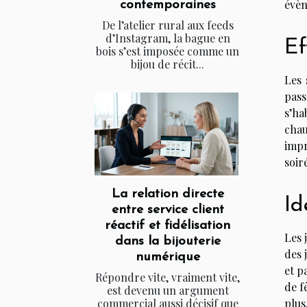
évèn
contemporaines
De l’atelier rural aux feeds
d’Instagram, la bague en
Ef
bois s’est imposée comme un
bijou de récit...
Les 
pass
s’ha
chau
impr
soir
La relation directe
Id
entre service client
réactif et fidélisation
Les 
dans la bijouterie
des 
numérique
et p
Répondre vite, vraiment vite,
de f
est devenu un argument
commercial aussi décisif que
plus