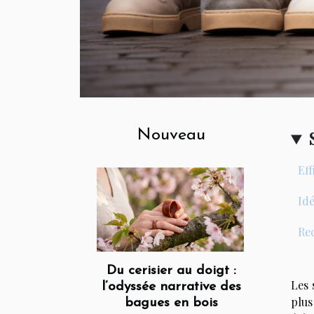
Nouveau
Eff
Idé
Rec
Du cerisier au doigt :
Les 
l’odyssée narrative des
plus
bagues en bois