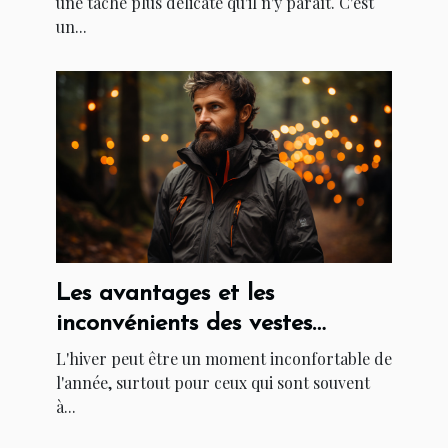
une tâche plus délicate qu'il n'y paraît. C'est
un...
Les avantages et les
inconvénients des vestes
chauffantes
L'hiver peut être un moment inconfortable de
l'année, surtout pour ceux qui sont souvent
à...