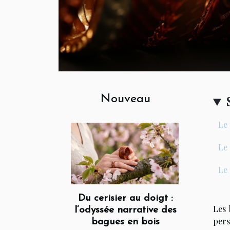
Nouveau
Le 
Le 
Le 
Du cerisier au doigt :
Les 
l’odyssée narrative des
pers
bagues en bois