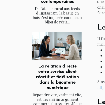
une 
contemporaines
chaî
De l’atelier rural aux feeds
fair
d’Instagram, la bague en
bois s’est imposée comme un
bijou de récit...
Le
Il f
mail
La relation directe
entre service client
réactif et fidélisation
Ain
dans la bijouterie
http
numérique
Répondre vite, vraiment vite,
est devenu un argument
Le
commercial aussi décisif que