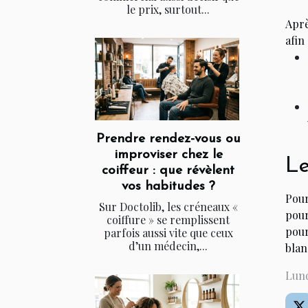
le prix, surtout...
Aprè
afin
Prendre rendez-vous ou
improviser chez le
Le
coiffeur : que révèlent
vos habitudes ?
Pour
Sur Doctolib, les créneaux «
pour
coiffure » se remplissent
pour
parfois aussi vite que ceux
d’un médecin,...
blan
Lund