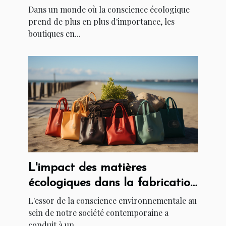
à travers des produits
Dans un monde où la conscience écologique
écoresponsables
prend de plus en plus d'importance, les
boutiques en...
L'impact des matières
écologiques dans la fabrication
des sacs cabas originaux
L'essor de la conscience environnementale au
sein de notre société contemporaine a
conduit à un...