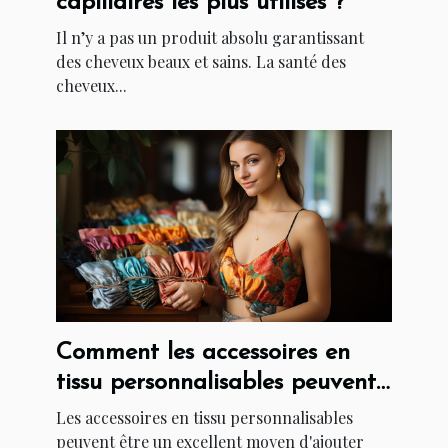
capillaires les plus utilisés ?
Il n’y a pas un produit absolu garantissant
des cheveux beaux et sains. La santé des
cheveux...
Comment les accessoires en
tissu personnalisables peuvent
ajouter une touche de
Les accessoires en tissu personnalisables
créativité à votre tenue ?
peuvent être un excellent moyen d'ajouter