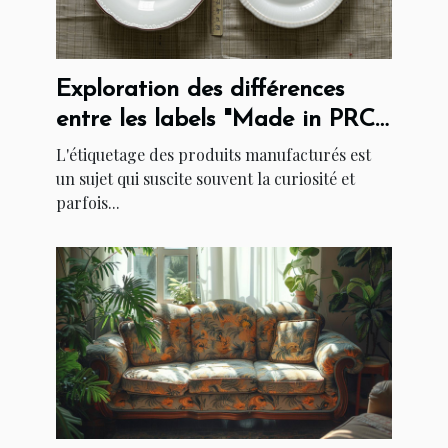
Exploration des différences
entre les labels "Made in PRC"
et "Made in China"
L'étiquetage des produits manufacturés est
un sujet qui suscite souvent la curiosité et
parfois...