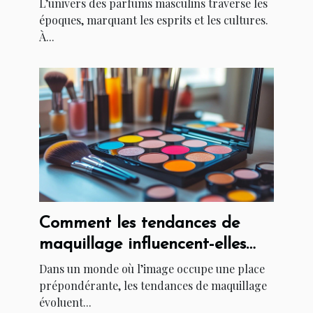
L’univers des parfums masculins traverse les
époques, marquant les esprits et les cultures.
À...
Comment les tendances de
maquillage influencent-elles
notre quotidien ?
Dans un monde où l’image occupe une place
prépondérante, les tendances de maquillage
évoluent...