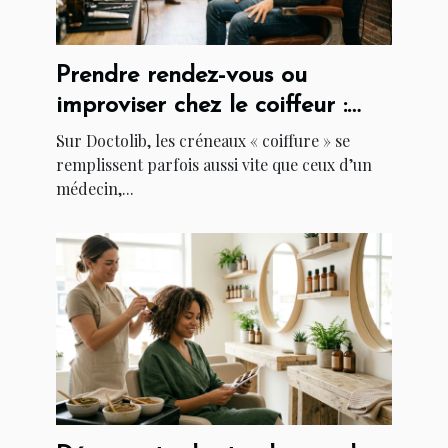
Prendre rendez-vous ou
improviser chez le coiffeur :
que révèlent vos habitudes ?
Sur Doctolib, les créneaux « coiffure » se
remplissent parfois aussi vite que ceux d’un
médecin,...